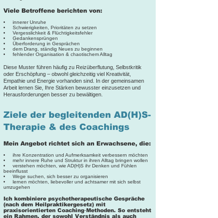
Viele Betroffene berichten von:
• innerer Unruhe
• Schwierigkeiten, Prioritäten zu setzen
• Vergesslichkeit & Flüchtigkeitsfehler
• Gedankensprüngen
• Überforderung in Gesprächen
• dem Drang, ständig Neues zu beginnen
• fehlender Organisation & chaotischem Alltag
Diese Muster führen häufig zu Reizüberflutung, Selbstkritik
oder Erschöpfung – obwohl gleichzeitig viel Kreativität,
Empathie und Energie vorhanden sind.
In der gemeinsamen
Arbeit lernen Sie, Ihre Stärken bewusster einzusetzen und
Herausforderungen besser zu bewältigen.
Ziele der begleitenden AD(H)S-
Therapie & des Coachings
Mein Angebot richtet sich an Erwachsene, die:
• ihre Konzentration und Aufmerksamkeit verbessern möchten
• mehr innere Ruhe und Struktur in ihren Alltag bringen wollen
• verstehen möchten, wie AD(H)S ihr Denken und Fühlen
beeinflusst
• Wege suchen, sich besser zu organisieren
• lernen möchten, liebevoller und achtsamer mit sich selbst
umzugehen
Ich kombiniere psychotherapeutische Gespräche
(nach dem Heilpraktikergesetz) mit
praxisorientierten Coaching‑Methoden. So entsteht
ein Rahmen, der sowohl Verständnis als auch