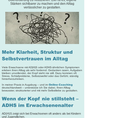
Überforderung zu reduzieren. Ziel ist es, eigene
Stärken sichtbarer zu machen und den Alltag
verlässlicher zu gestalten.
​Mehr Klarheit, Struktur und
Selbstvertrauen im Alltag
Viele Erwachsene mit AD(H)S oder ADHS‑ähnlichen Symptomen
erleben ihren Alltag als sehr fordernd: Gedanken rasen, Aufgaben
bleiben unvollendet, der Kopf steht nie still. Dazu kommen oft
Stress, Schlafprobleme, Selbstzweifel oder das Gefühl, ständig
hinterherzuhinken.
In meiner Praxis in Augsburg – und im
Online‑Coaching
deutschlandweit – unterstütze ich Sie dabei, Ihren Alltag
bewusster, strukturierter und mit mehr Selbstliebe zu gestalten.
Wenn der Kopf nie stillsteht –
ADHS im Erwachsenenalter
AD(H)S zeigt sich bei Erwachsenen oft anders als bei Kindern
und Jugendlichen.