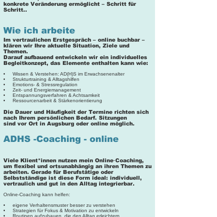
konkrete Veränderung ermöglicht – Schritt für
Schritt..
Wie ich arbeite
Im vertraulichen Erstgespräch – online buchbar –
klären wir Ihre aktuelle Situation, Ziele und
Themen.
Darauf aufbauend entwickeln wir ein individuelles
Begleitkonzept, das Elemente enthalten kann wie:
• Wissen & Verstehen: AD(H)S im Erwachsenenalter
• Strukturtraining & Alltagshilfen
• Emotions‑ & Stressregulation
• Zeit‑ und Energiemanagement
• Entspannungsverfahren & Achtsamkeit
• Ressourcenarbeit & Stärkenorientierung
Die Dauer und Häufigkeit der Termine richten sich
nach Ihrem persönlichen Bedarf. Sitzungen
sind vor Ort in Augsburg oder online möglich.
ADHS -Coaching - online
Viele Klient*innen nutzen mein Online‑Coaching,
um flexibel und ortsunabhängig an ihren Themen zu
arbeiten. Gerade für Berufstätige oder
Selbstständige ist diese Form ideal: individuell,
vertraulich und gut in den Alltag integrierbar.
Online‑Coaching kann helfen:
• eigene Verhaltensmuster besser zu verstehen
• Strategien für Fokus & Motivation zu entwickeln
• Routinen aufzubauen, die den Alltag erleichtern​