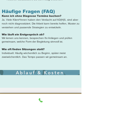
Häufige Fragen (FAQ)
Kann ich ohne Diagnose Termine buchen?
Ja. Viele Klient*innen haben den Verdacht auf AD(H)S, sind aber
noch nicht diagnostiziert. Die Arbeit kann bereits helfen, Muster zu
verstehen und passende Strategien zu entwickeln.
Wie läuft ein Erstgespräch ab?
Wir lernen uns kennen, besprechen Ihr Anliegen und prüfen
gemeinsam, welche Form der Begleitung sinnvoll ist.
Wie oft finden Sitzungen statt?
Individuell. Häufig wöchentlich zu Beginn, später meist
zweiwöchentlich. Das Tempo passen wir gemeinsam an.
Ablauf & Kosten
Adresse