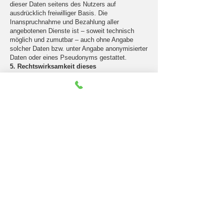
dieser Daten seitens des Nutzers auf
ausdrücklich freiwilliger Basis. Die
Inanspruchnahme und Bezahlung aller
angebotenen Dienste ist – soweit technisch
möglich und zumutbar – auch ohne Angabe
solcher Daten bzw. unter Angabe anonymisierter
Daten oder eines Pseudonyms gestattet.
5. Rechtswirksamkeit dieses
Haftungsausschlusses
Dieser Haftungsausschluss ist als Teil des
Internetangebotes zu betrachten, von dem aus
auf diese Seite verwiesen wurde. Sofern Teile
oder einzelne Formulierungen dieses Textes der
geltenden Rechtslage nicht, nicht mehr oder
nicht vollständig entsprechen sollten, bleiben
die übrigen Teile des Dokumentes in ihrem
Inhalt und ihrer Gültigkeit davon unberührt.
Die Europäische Kommission stellt eine
Plattform zur Online-Streitbeilegung (OS) bereit,
die Sie hier
finden
https://ec.europa.eu/consumers/odr/
. Ich
bin nicht bereit, an einem solchen
außergerichtlichen Schlichtungsverfahren vor
einer Verbraucherschlichtungsstelle